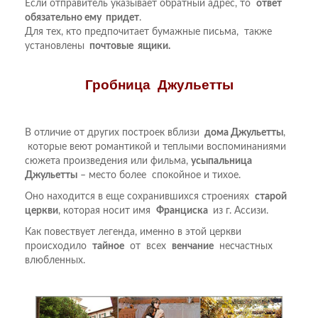
Если отправитель указывает обратный адрес, то
ответ
обязательно ему придет
.
Для тех, кто предпочитает бумажные письма, также
установлены
почтовые ящики.
Гробница Джульетты
В отличие от других построек вблизи
дома Джульетты
,
которые веют романтикой и теплыми воспоминаниями
сюжета произведения или фильма,
усыпальница
Джульетты
– место более спокойное и тихое.
Оно находится в еще сохранившихся строениях
старой
церкви
, которая носит имя
Франциска
из г. Ассизи.
Как повествует легенда, именно в этой церкви
происходило
тайное
от всех
венчание
несчастных
влюбленных.