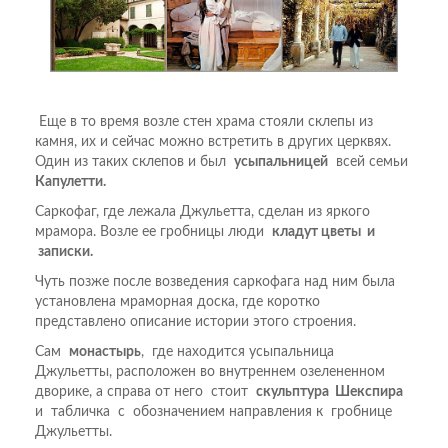
Еще в то время возле стен храма стояли склепы из
камня, их и сейчас можно встретить в других церквях.
Один из таких склепов и был
усыпальницей
всей семьи
Капулетти.
Саркофаг, где лежала Джульетта, сделан из яркого
мрамора. Возле ее гробницы люди
кладут цветы и
записки.
Чуть позже после возведения саркофага над ним была
установлена мраморная доска, где коротко
представлено описание истории этого строения.
Сам
монастырь
, где находится усыпальница
Джульетты, расположен во внутреннем озелененном
дворике, а справа от него стоит
скульптура Шекспира
и табличка с обозначением направления к гробнице
Джульетты.