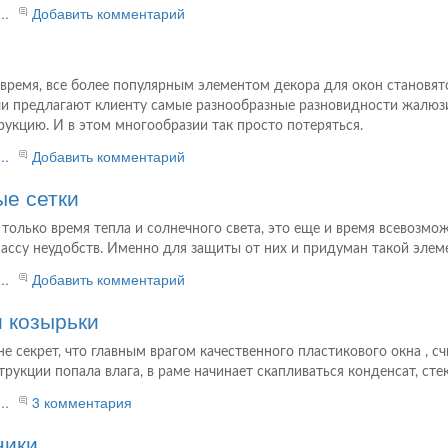
..
Добавить комментарий
время, все более популярным элементом декора для окон становя
и предлагают клиенту самые разнообразные разновидности жалюзи
рукцию. И в этом многообразии так просто потеряться.
..
Добавить комментарий
е сетки
е только время тепла и солнечного света, это еще и время всевозм
ассу неудобств. Именно для защиты от них и придуман такой элеме
..
Добавить комментарий
 козырьки
е секрет, что главным врагом качественного пластикового окна , с
трукции попала влага, в раме начинает скапливаться конденсат, ст
..
3 комментария
ники