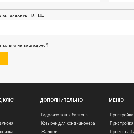
о вы человек:
15+14=
ь копию на ваш адрес?
Д КЛЮЧ
ДОПОЛНИТЕЛЬНО
МЕНЮ
Гидроизоляция балкона
Пристройка
алкона
Козырек для кондиционера
Пристройка 
бшивка
Жалюзи
Проект на 