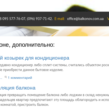
8 095 577-76-07, (096) 937-71-42.
E-mail:
office@balkonov.com.ua
V
оне, дополнительно:
й козырек для кондиционера
едавно кондиционер либо сплит-системы, считались объектом роско
бе приобрести данное бытовое изделие.
..
1 комментарий
ляция балкона
ция превращать помещение балкона либо лоджии в склад ненужны
ладельцев квартир предпочитают эту площадь облагородить и испол
 комнатой, пристроить балкон.