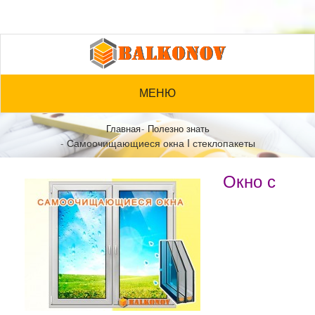
МЕНЮ
Главная
Полезно знать
Самоочищающиеся окна I стеклопакеты
Окно с